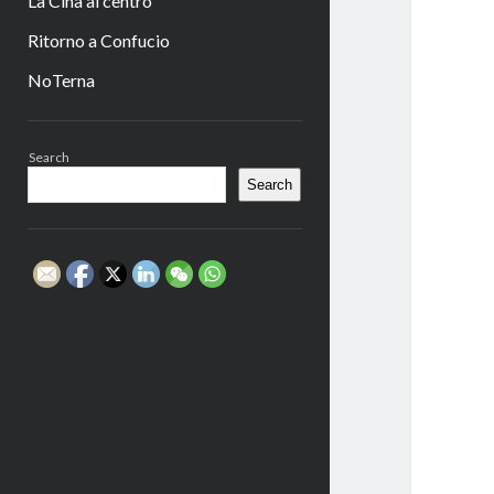
La Cina al centro
Ritorno a Confucio
NoTerna
Sidebar
Search
Search