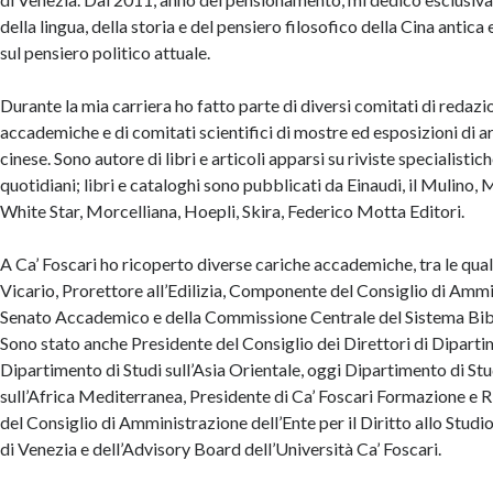
della lingua, della storia e del pensiero filosofico della Cina antica 
sul pensiero politico attuale.
Durante la mia carriera ho fatto parte di diversi comitati di redazio
accademiche e di comitati scientifici di mostre ed esposizioni di a
cinese. Sono autore di libri e articoli apparsi su riviste specialistic
quotidiani; libri e cataloghi sono pubblicati da Einaudi, il Mulino, 
White Star, Morcelliana, Hoepli, Skira, Federico Motta Editori.
A Ca’ Foscari ho ricoperto diverse cariche accademiche, tra le qual
Vicario, Prorettore all’Edilizia, Componente del Consiglio di Ammi
Senato Accademico e della Commissione Centrale del Sistema Bibl
Sono stato anche Presidente del Consiglio dei Direttori di Diparti
Dipartimento di Studi sull’Asia Orientale, oggi Dipartimento di Stud
sull’Africa Mediterranea, Presidente di Ca’ Foscari Formazione e
del Consiglio di Amministrazione dell’Ente per il Diritto allo Studi
di Venezia e dell’Advisory Board dell’Università Ca’ Foscari.